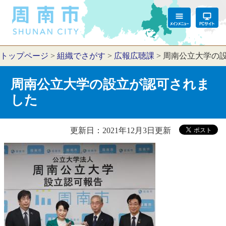
トップページ
>
組織でさがす
>
広報広聴課
>
周南公立大学の
周南公立大学の設立が認可されま
した
更新日：2021年12月3日更新