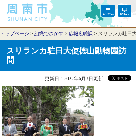
トップページ
>
組織でさがす
>
広報広聴課
>
スリランカ駐日
スリランカ駐日大使徳山動物園訪
問
更新日：2022年6月3日更新