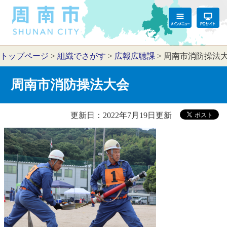
トップページ
>
組織でさがす
>
広報広聴課
>
周南市消防操法
周南市消防操法大会
更新日：2022年7月19日更新