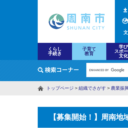
文
学び
くらし
子育て
スポー
手続き
教育
文化
トップページ
>
組織でさがす
>
農業振
【募集開始！】周南地