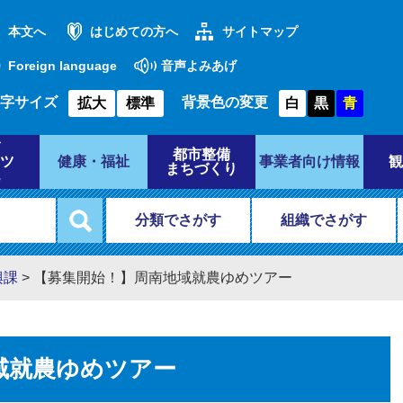
本文へ
はじめての方へ
サイトマップ
Foreign language
音声よみあげ
字サイズ
背景色の変更
拡大
標準
白
黒
青
都市整備
ツ
健康・福祉
事業者向け情報
観
まちづくり
分類でさがす
組織でさがす
興課
>
【募集開始！】周南地域就農ゆめツアー
域就農ゆめツアー