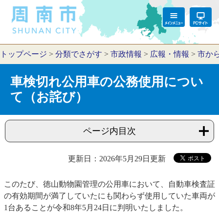
トップページ
>
分類でさがす
>
市政情報
>
広報・情報
>
市か
車検切れ公用車の公務使用につい
て（お詫び）
ページ内目次
更新日：2026年5月29日更新
このたび、徳山動物園管理の公用車において、自動車検査証
の有効期間が満了していたにも関わらず使用していた車両が
1台あることが令和8年5月24日に判明いたしました。