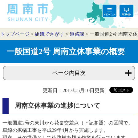
トップページ
>
組織でさがす
>
道路課
>
一般国道2号 周南立
一般国道2号 周南立体事業の概要
ページ内目次
更新日：2017年5月10日更新
周南立体事業の進捗について
一般国道2号の東川から花畠交差点（下記参照）の区間で、
車線の拡幅工事を平成29年4月から実施します。
現在、その準備として街路樹を切る作業を行っています。