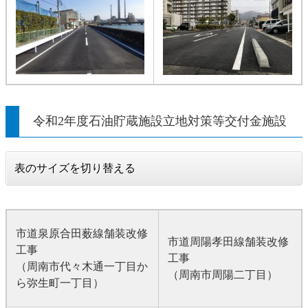
令和2年度石油貯蔵施設立地対策等交付金施設
表のサイズを切り替える
市道泉原合田薮線舗装改修
市道周陽孝田線舗装改修
工事
工事
（周南市代々木通一丁目か
（周南市周陽二丁目）
ら弥生町一丁目）