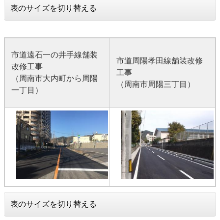
表のサイズを切り替える
市道遠石一の井手線舗装
市道周陽孝田線舗装改修
改修工事
工事
（周南市大内町から周陽
（周南市周陽三丁目）
一丁目）
表のサイズを切り替える