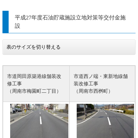
平成27年度石油貯蔵施設立地対策等交付金施
設
表のサイズを切り替える
市道岡田原築港線舗装改
市道西ノ端・東新地線舗
修工事
装改修工事
（周南市梅園町二丁目）
（周南市西桝町）