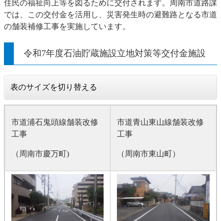
住民の福祉向上等を図るために交付されます。周南市道路課
では、この交付金を活用し、災害発生時の避難路となる市道
の舗装補修工事を実施しています。
令和7年度石油貯蔵施設立地対策等交付金施設
表のサイズを切り替える
市道浦石鬼頭線舗装改修
市道青山東山線舗装改修
工事
工事
（周南市慶万町)
（周南市東山町）