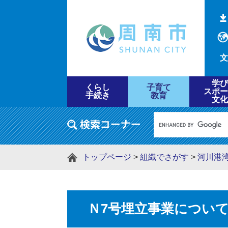
文
学び
くらし
子育て
スポー
手続き
教育
文化
トップページ
>
組織でさがす
>
河川港
Ｎ7号埋立事業につい