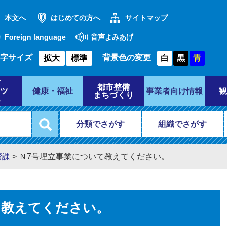
本文へ
はじめての方へ
サイトマップ
Foreign language
音声よみあげ
字サイズ
背景色の変更
拡大
標準
白
黒
青
都市整備
ツ
健康・福祉
事業者向け情報
観
まちづくり
分類でさがす
組織でさがす
湾課
>
Ｎ7号埋立事業について教えてください。
て教えてください。