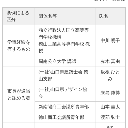
条例による
団体名等
氏名
区分
独立行政法人国立高等専
門学校機構
中川 明子
学識経験を
徳山工業高等専門学校 教
有するもの
授
周南公立大学 講師
赤木 真由
(一社)山口県建築士会 徳
坂根 ひと
山支部
み
(一社)山口県デザイン協
市長が適当
来島 康博
会
と認める者
新南陽商工会議所青年部
山本 圭太
徳山商工会議所青年部
渡部 弘士
6名