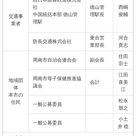
社
徳山管
西嶋
中国統括本部 徳山管
理駅長
俊輔
交通事
理駅
業者
乗合営
河合
防長交通株式会社
業部長
貴志
住田
周南市自治会連合会
副会長
宗士
江田
周南市母子保健推進協
地域団
会計
喜美
議会
体
江
本市の
松永
住民
一般公募委員
朋之
小土
一般公募委員
井 稔