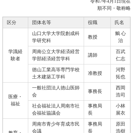
令和7年4月1日現在
順不同・敬称略
区分
団体名等
役職
氏名
山口大学大学院創成科
鵤 心
教授
学研究科
治
学識経
周南公立大学経済経営
百武
講師
験者
学部経済経営学科
仁志
徳山工業高等専門学校
河野
准教授
土木建築工学科
拓也
一般社団法人徳山医師
西岡
事務長
会
浩司
医療・
福祉
社会福祉法人周南市社
事務局
小林
会福祉協議会
長
展衣
周南市青少年育成市民
事務局
原田
会議
長
浩樹
教育・