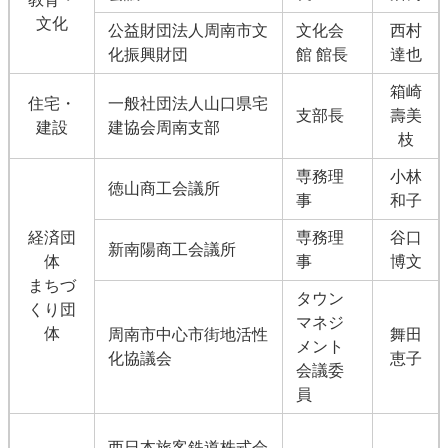
文化
公益財団法人周南市文
文化会
西村
化振興財団
館 館長
達也
箱崎
住宅・
一般社団法人山口県宅
支部長
壽美
建設
建協会周南支部
枝
専務理
小林
徳山商工会議所
事
和子
経済団
専務理
谷口
新南陽商工会議所
体
事
博文
まちづ
タウン
くり団
マネジ
体
周南市中心市街地活性
舞田
メント
化協議会
恵子
会議委
員
西日本旅客鉄道株式会