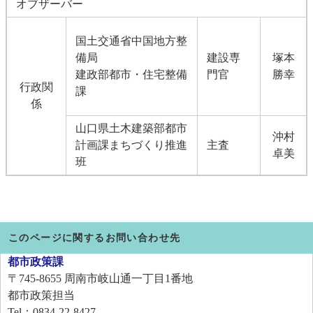
オブザーバー
国土交通省中国地方整
備局
建設専
塚本
建政部都市・住宅整備
門官
勝幸
行政関
課
係
山口県土木建築部都市
沖村
計画課まちづくり推進
主査
卓美
班
このページに関するお問い合わせ先
都市政策課
〒745-8655
周南市岐山通一丁目1番地
都市政策担当
Tel：0834-22-8427