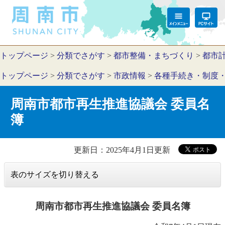
トップページ
>
分類でさがす
>
都市整備・まちづくり
>
都市
トップページ
>
分類でさがす
>
市政情報
>
各種手続き・制度
周南市都市再生推進協議会 委員名
簿
更新日：2025年4月1日更新
表のサイズを切り替える
周南市都市再生推進協議会 委員名簿