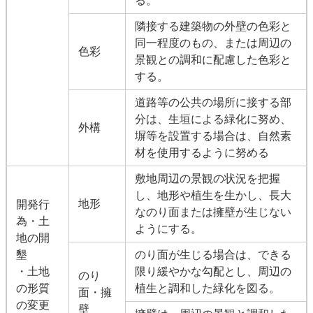
る。
隣接する建築物の外壁の色彩と
同一程度のもの、または周辺の
色彩
景観との調和に配慮した色彩と
する。
道路等の公共の場所に接する部
分は、生垣による緑化に努め、
外構
塀等を設置する場合は、自然素
材を使用するように努める
敷地周辺の景観の状況を把握
し、地形や植生を生かし、長大
地形
開発行
なのり面または擁壁が生じない
為・土
ようにする。
地の開
墾
のり面が生じる場合は、できる
・土地
限り緩やかな勾配とし、周辺の
のり
の形質
植生と調和した緑化を図る。
面・擁
の変更
壁