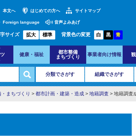
本文へ
はじめての方へ
サイトマップ
Foreign language
音声よみあげ
字サイズ
背景色の変更
拡大
標準
白
黒
青
都市整備
ツ
健康・福祉
事業者向け情報
観
まちづくり
分類でさがす
組織でさがす
備・まちづくり
>
都市計画・建築・造成
>
地籍調査
>
地籍調査