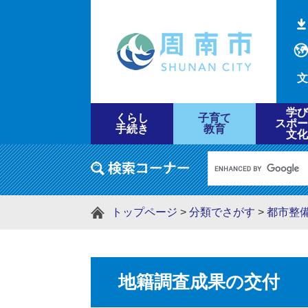
文
学び
くらし
子育て
スポー
手続き
教育
文化
トップページ
>
分類でさがす
>
都市整
地籍調査成果の交付