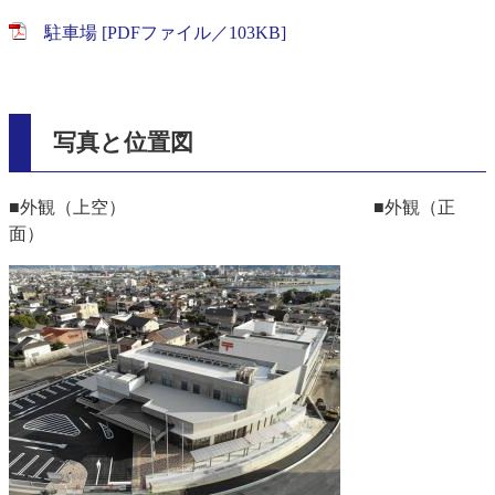
駐車場 [PDFファイル／103KB]
写真と位置図
■外観（上空） ■外観（正
面）