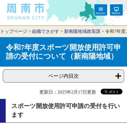
トップページ
>
組織でさがす
>
新南陽地域政策課
>
令和7年
令和7年度スポーツ開放使用許可申
請の受付について（新南陽地域）
ページ内目次
更新日：2025年2月17日更新
スポーツ開放使用許可申請の受付を行い
ます