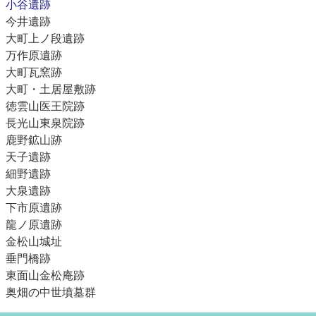
小谷遺跡
今井遺跡
大町上ノ段遺跡
万作原遺跡
大町瓦窯跡
大町・土居屋敷跡
徳雲山医王院跡
長光山東泉院跡
鹿野鉱山跡
天子遺跡
細野遺跡
大泉遺跡
下市原遺跡
龍ノ原遺跡
金松山城址
垂門橋跡
東面山金松庵跡
奥畑の中世墳墓群