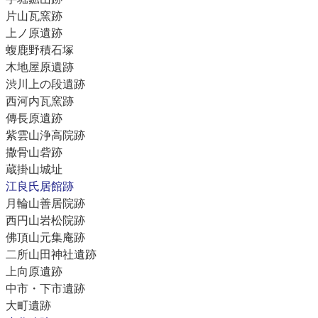
片山瓦窯跡
上ノ原遺跡
蝮鹿野積石塚
木地屋原遺跡
渋川上の段遺跡
西河内瓦窯跡
傳長原遺跡
紫雲山浄高院跡
撒骨山砦跡
蔵掛山城址
江良氏居館跡
月輪山善居院跡
西円山岩松院跡
佛頂山元集庵跡
二所山田神社遺跡
上向原遺跡
中市・下市遺跡
大町遺跡