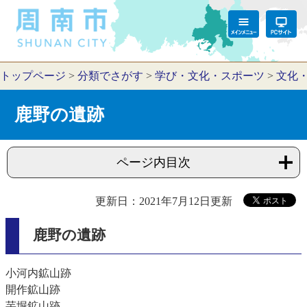
トップページ
>
分類でさがす
>
学び・文化・スポーツ
>
文化
鹿野の遺跡
ページ内目次
更新日：2021年7月12日更新
鹿野の遺跡
小河内鉱山跡
開作鉱山跡
芋堀鉱山跡