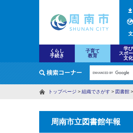
文
学び
くらし
子育て
スポー
手続き
教育
文化
トップページ
>
組織でさがす
>
図書館
周南市立図書館年報