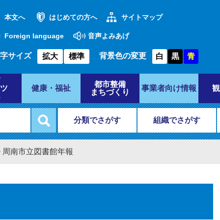
本文へ
はじめての方へ
サイトマップ
Foreign language
音声よみあげ
字サイズ
背景色の変更
拡大
標準
白
黒
青
都市整備
ツ
健康・福祉
事業者向け情報
観
まちづくり
分類でさがす
組織でさがす
>
周南市立図書館年報