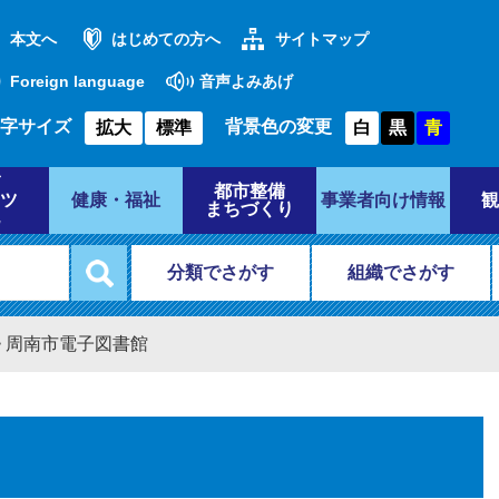
本文へ
はじめての方へ
サイトマップ
Foreign language
音声よみあげ
字サイズ
背景色の変更
拡大
標準
白
黒
青
都市整備
ツ
健康・福祉
事業者向け情報
観
まちづくり
分類でさがす
組織でさがす
>
周南市電子図書館