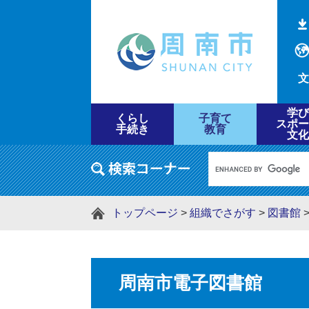
文
学び
くらし
子育て
スポー
手続き
教育
文化
トップページ
>
組織でさがす
>
図書館
周南市電子図書館