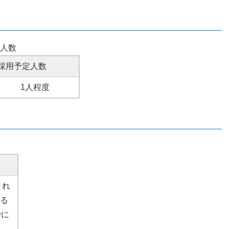
人数
採用予定人数
1人程度
まれ
る
でに