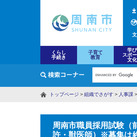
文
学び
くらし
子育て
スポー
手続き
教育
文化
トップページ
>
組織でさがす
>
人事課
周南市職員採用試験（
許・獣医師）※募集は