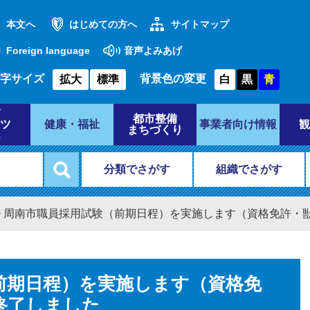
本文へ
はじめての方へ
サイトマップ
Foreign language
音声よみあげ
字サイズ
背景色の変更
拡大
標準
白
黒
青
都市整備
ツ
健康・福祉
事業者向け情報
観
まちづくり
分類でさがす
組織でさがす
>
周南市職員採用試験（前期日程）を実施します（資格免許・
前期日程）を実施します（資格免
終了しました