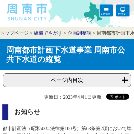
トップページ
>
組織でさがす
>
企画調整課
>
周南都市計画下水
周南都市計画下水道事業 周南市公
共下水道の縦覧
ページ内目次
更新日：2023年4月1日更新
お知らせ
都市計画法（昭和43年法律第100号）第63条第2項において準