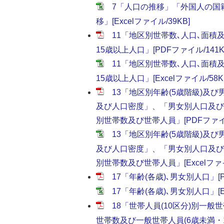
7「人口の推移」「外国人の国
移」[Excelファイル/39KB]
11「地区別世帯数､人口､面積及
15歳以上人口」[PDFファイル/141K
11「地区別世帯数､人口､面積及
15歳以上人口」[Excelファイル/58K
13「地区別年齢(5歳階級)及び
及び人口密度」、「男女別人口及び世
別世帯数及び世帯人員」[PDFファイル
13「地区別年齢(5歳階級)及び
及び人口密度」、「男女別人口及び世
別世帯数及び世帯人員」[Excelファイ
17「年齢(各歳)､男女別人口」[P
17「年齢(各歳)､男女別人口」[Ex
18「世帯人員(10区分)別一
世帯数及び一般世帯人員(6歳未満・