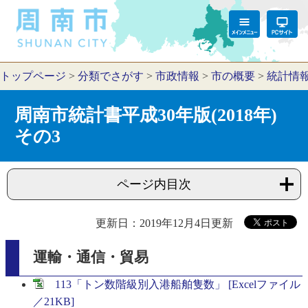
トップページ
>
分類でさがす
>
市政情報
>
市の概要
>
統計情
周南市統計書平成30年版(2018年)
その3
ページ内目次
更新日：2019年12月4日更新
運輸・通信・貿易
113「トン数階級別入港船舶隻数」 [Excelファイル
／21KB]