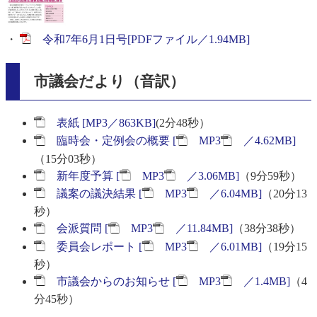
・
令和7年6月1日号[PDFファイル／1.94MB]
市議会だより（音訳）
表紙 [MP3／863KB]
(2分48秒）
臨時会・定例会の概要 [
MP3
／4.62MB]
（15分03秒）
新年度予算 [
MP3
／3.06MB]
（9分59秒）
議案の議決結果 [
MP3
／6.04MB]
（20分13
秒）
会派質問 [
MP3
／11.84MB]
（38分38秒）
委員会レポート [
MP3
／6.01MB]
（19分15
秒）
市議会からのお知らせ [
MP3
／1.4MB]
（4
分45秒）