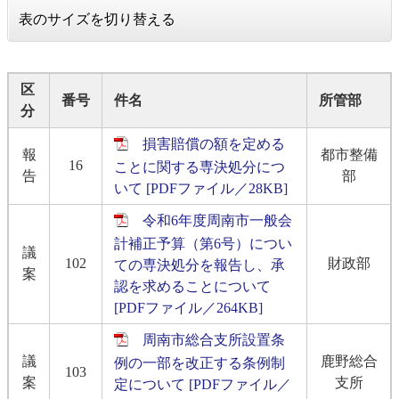
表のサイズを切り替える
区
番号
件名
所管部
分
損害賠償の額を定める
報
都市整備
16
ことに関する専決処分につ
告
部
いて [PDFファイル／28KB]
令和6年度周南市一般会
計補正予算（第6号）につい
議
102
財政部
ての専決処分を報告し、承
案
認を求めることについて
[PDFファイル／264KB]
周南市総合支所設置条
議
鹿野総合
例の一部を改正する条例制
103
案
支所
定について [PDFファイル／