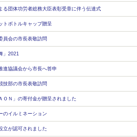
よる団体功労者総務大臣表彰受章に伴う伝達式
ットボトルキャップ贈呈
委員会の市長表敬訪問
」2021
推進協議会から市長へ答申
競技部の市長表敬訪問
ＡＯＮ」の寄付金が贈呈されました
ーのイルミネーション
設立が認可されました