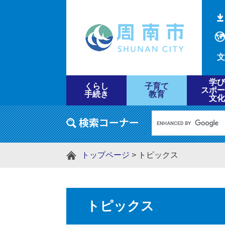
文
学び
くらし
子育て
スポー
手続き
教育
文化
トップページ
>
トピックス
トピックス