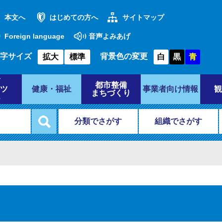
本文へ
はじめての方へ
サイトマップ
Foreign language
音声よみあげ
字サイズ
背景色の変更
拡大
標準
白
黒
青
都市整備
ツ
健康・福祉
事業者向け情報
観
まちづくり
分類でさがす
組織でさがす