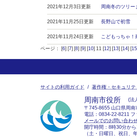
2021年12月3日更新
周南冬のツリー
2021年11月25日更新
長野山で初雪
2021年11月24日更新
こどもっちゃ！商
ページ： [
6
] [
7
] [
8
] [
9
] [
10
] 11 [
12
] [
13
] [
14
] [
15
サイトの利用ガイド
著作権・セキュリテ
周南市役所
法人
〒745-8655 山口県周
電話：0834-22-8211 フ
メールでのお問い合わ
開庁時間：8時30分から
（土・日曜日、祝日、年