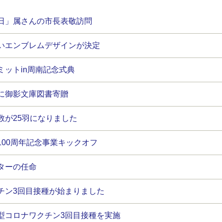
日」属さんの市長表敬訪問
いエンブレムデザインが決定
ミットin周南記念式典
に御影文庫図書寄贈
数が25羽になりました
100周年記念事業キックオフ
ターの任命
チン3回目接種が始まりました
型コロナワクチン3回目接種を実施