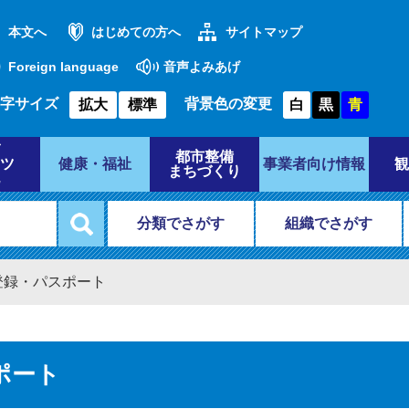
本文へ
はじめての方へ
サイトマップ
Foreign language
音声よみあげ
字サイズ
背景色の変更
拡大
標準
白
黒
青
都市整備
ツ
健康・福祉
事業者向け情報
観
まちづくり
分類でさがす
組織でさがす
登録・パスポート
ポート