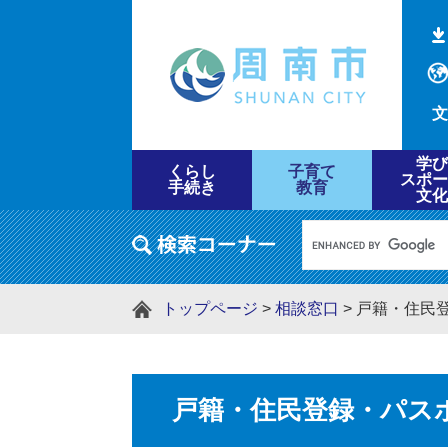
文
学び
くらし
子育て
スポー
手続き
教育
文化
トップページ
>
相談窓口
>
戸籍・住民
戸籍・住民登録・パス