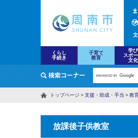
文
学び
くらし
子育て
スポー
手続き
教育
文化
トップページ
>
支援・助成・手当
>
教
放課後子供教室