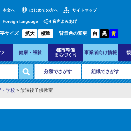
本文へ
はじめての方へ
サイトマップ
Foreign language
音声よみあげ
字サイズ
背景色の変更
拡大
標準
白
黒
青
都市整備
ツ
健康・福祉
事業者向け情報
観
まちづくり
分類でさがす
組織でさがす
育・学校
>
放課後子供教室