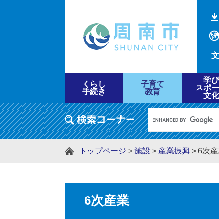
文
学び
くらし
子育て
スポー
手続き
教育
文化
トップページ
>
施設
>
産業振興
>
6次産
6次産業