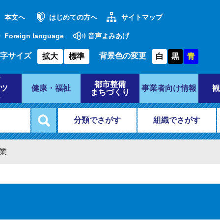
本文へ
はじめての方へ
サイトマップ
Foreign language
音声よみあげ
字サイズ
背景色の変更
拡大
標準
白
黒
青
都市整備
ツ
健康・福祉
事業者向け情報
観
まちづくり
分類でさがす
組織でさがす
業