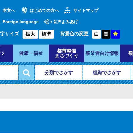
本文へ
はじめての方へ
サイトマップ
Foreign language
音声よみあげ
字サイズ
背景色の変更
拡大
標準
白
黒
青
都市整備
ツ
健康・福祉
事業者向け情報
観
まちづくり
分類でさがす
組織でさがす