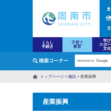
文
学び
くらし
子育て
スポー
手続き
教育
文化
トップページ
>
施設
>
産業振興
産業振興