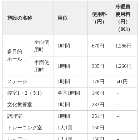
冷暖房
使用料
使用料
施設の名称
単位
（円）
（円）
（※3）
全面使
1時間
670円
1,266円
用時
多目的
ホール
半面使
1時間
335円
1,266円
用時
ステージ
1時間
178円
541円
控室1・2（※1）
各室1時間
146円
－
文化教養室
1時間
283円
－
調理室
1時間
251円
－
トレーニング室
1人1回
150円
－
シャワー
1人1回
150円
－