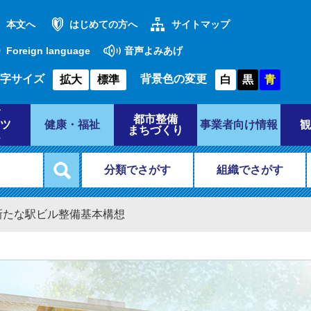
本文へ
はじめての方へ
サイトマップ
Foreign language
音声よみあげ
字サイズ
背景色の変更
拡大
標準
白
黒
青
都市整備
ツ
健康・福祉
事業者向け情報
観
まちづくり
分類でさがす
組織でさがす
新たな駅ビル整備基本構想