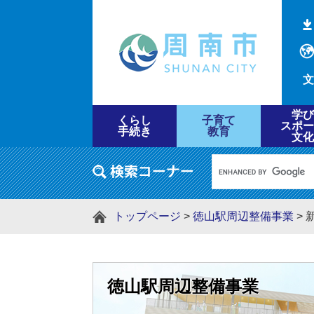
文
学び
くらし
子育て
スポー
手続き
教育
文化
トップページ
>
徳山駅周辺整備事業
>
徳山駅周辺整備事業