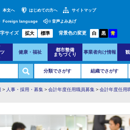
本文へ
はじめての方へ
サイトマップ
Foreign language
音声よみあげ
字サイズ
背景色の変更
拡大
標準
白
黒
青
都市整備
ツ
健康・福祉
事業者向け情報
観
まちづくり
分類でさがす
組織でさがす
報
>
人事・採用・募集
>
会計年度任用職員募集
>
会計年度任用