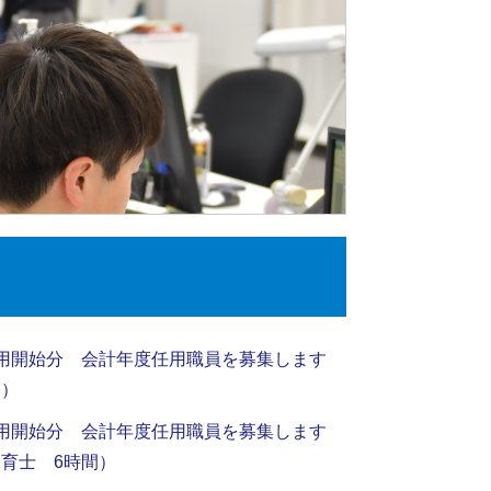
用開始分 会計年度任用職員を募集します
師）
用開始分 会計年度任用職員を募集します
育士 6時間）