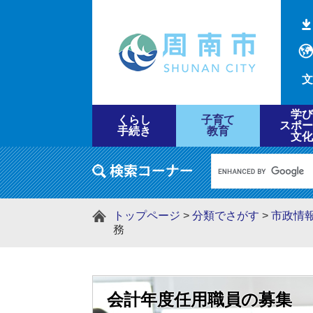
文
学び
くらし
子育て
スポー
手続き
教育
文化
トップページ
>
分類でさがす
>
市政情
務
会計年度任用職員の募集