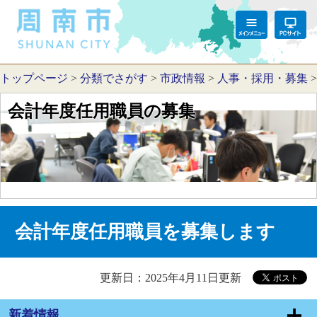
トップページ
>
分類でさがす
>
市政情報
>
人事・採用・募集
会計年度任用職員の募集
会計年度任用職員を募集します
更新日：2025年4月11日更新
新着情報