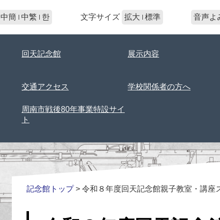
文字サイズ
中簡
中繁
한
拡大
標準
音声よ
回天記念館
展示内容
交通アクセス
学校関係者の方へ
周南市戦後80年事業特設サイ
ト
記念館トップ
>
令和８年度回天記念館親子教室・講座