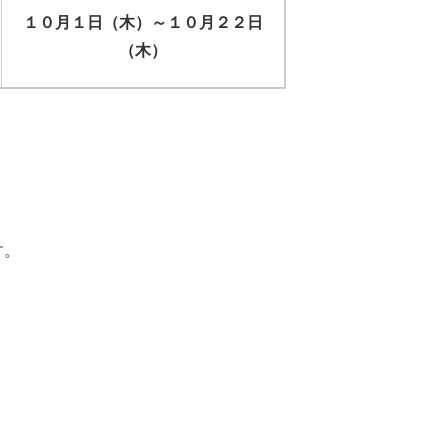
１０月１日（木）～１０月２２日
（木）
す。
度