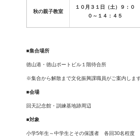
１０月３１日（土）９：０
秋の親子教室
０～１４：４５
■集合場所
徳山港・徳山ポートビル１階待合所
※集合から解散まで文化振興課職員がご案内しま
■会場
回天記念館・訓練基地跡周辺
■対象
小学5年生～中学生とその保護者 各回30名程