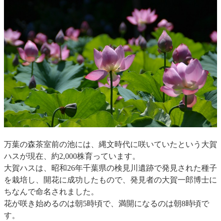
万葉の森茶室前の池には、縄文時代に咲いていたという大賀
ハスが現在、約2,000株育っています。
大賀ハスは、昭和26年千葉県の検見川遺跡で発見された種子
を栽培し、開花に成功したもので、発見者の大賀一郎博士に
ちなんで命名されました。
花が咲き始めるのは朝5時頃で、満開になるのは朝8時頃で
す。