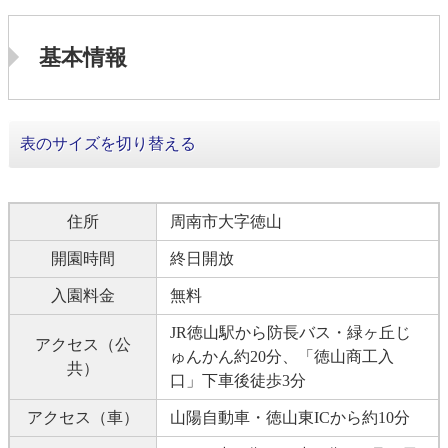
基本情報
表のサイズを切り替える
住所
周南市大字徳山
開園時間
終日開放
入園料金
無料
JR徳山駅から防長バス・緑ヶ丘じ
アクセス（公
ゅんかん約20分、「徳山商工入
共）
口」下車後徒歩3分
アクセス（車）
山陽自動車・徳山東ICから約10分