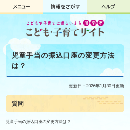
ペ
メ
ー
ニ
ジ
ュ
の
ー
先
を
頭
飛
で
ば
す
し
本
。
て
文
児童手当の振込口座の変更方法
本
文
は？
へ
更新日：2026年1月30日更新
質問
児童手当の振込口座の変更方法は？