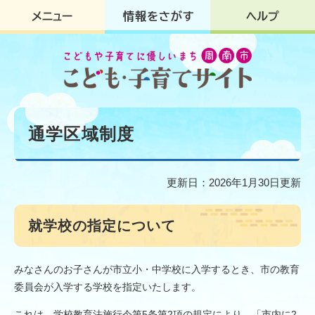
ペ
メ
ー
ニ
ジ
ュ
の
ー
先
を
頭
飛
で
ば
す
し
本
。
て
文
通学区域制度
本
文
へ
更新日：2026年1月30日更新
就学校の指定について
みなさんのお子さんが市立小・中学校に入学するとき、市の教育
委員会が入学する学校を指定いたします。
これは、学校教育法施行令第5条第2項の規定により、「市内に2