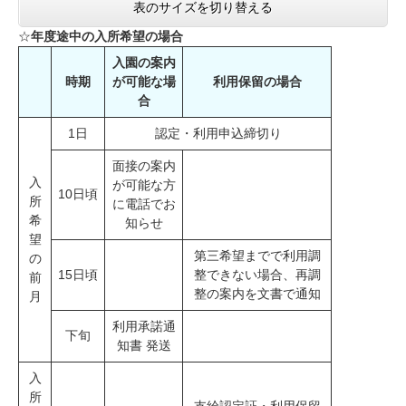
表のサイズを切り替える
☆
年度途中の入所希望の場合
入園の案内
時期
が可能な場
利用保留の場合
合
1日
認定・利用申込締切り
面接の案内
入
が可能な方
10日頃
所
に電話でお
希
知らせ
望
第三希望までで利用調
の
15日頃
整できない場合、再調
前
整の案内を文書で通知
月
利用承諾通
下旬
知書 発送
入
所