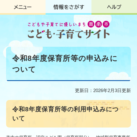
ペ
メ
ー
ニ
ジ
ュ
の
ー
先
を
頭
飛
で
ば
す
し
本
。
て
文
令和8年度保育所等の申込みに
本
文
ついて
へ
更新日：2026年2月3日更新
令和8年度保育所等の利用申込みにつ
いて