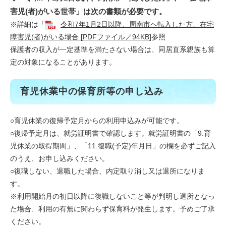
害児(者)がいる世帯」は次の書類が必要です。
※詳細は「
令和7年1月2日以降、周南市へ転入した方、在宅
障害児(者)がいる場合 [PDFファイル／94KB]
参照
​保護者の収入が一定基準を満たさない場合は、同居直系親族も算
定の対象になることがあります。
育児休業中の保育所等の申し込み
○育児休業の復帰予定月からの利用申込みが可能です。
○復帰予定月は、就労証明書で確認します。就労証明書の「9.育
児休業の取得期間」、「11.復職(予定)年月日」の欄を必ずご記入
のうえ、お申し込みください。
○復職しない、退職した場合、内定取り消し又は退所になりま
す。
※利用開始月の初日以降に復職しないこと等が判明し退所となっ
た場合、利用の有無に関わらず保育料が発生します。予めご了承
ください。