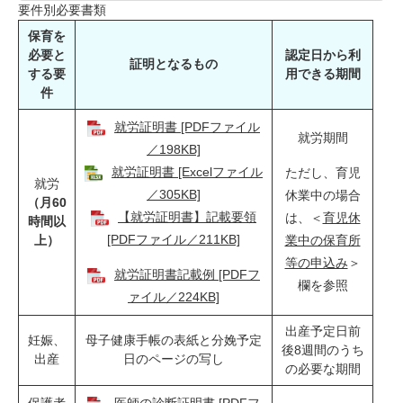
要件別必要書類
保育を
必要と
認定日から利
証明となるもの
する要
用できる期間
件
就労証明書 [PDFファイル
就労期間
／198KB]
就労証明書 [Excelファイル
ただし、育児
就労
／305KB]
休業中の場合
（月60
【就労証明書】記載要領
は、＜
育児休
時間以
[PDFファイル／211KB]
上）
業中の保育所
等の申込み
＞
就労証明書記載例 [PDFフ
欄を参照
ァイル／224KB]
出産予定日前
妊娠、
母子健康手帳の表紙と分娩予定
後8週間のうち
出産
日のページの写し
の必要な期間