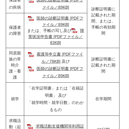
保護者
医師の診断証明書 [PDFフ
の疾病
ァイル／89KB]
診断証明書に
記載された期
医師の診断証明書 [PDFフ
間、または、
ァイル／89KB]
手帳の有効期
保護者
または、手帳の写し及び
障
間
の障害
害状況申告書 [PDFファイル／
83KB]
同居親
看護等申立書 [PDFファイ
族の常
診断証明書に
ル／78KB]
及び
時介
記載された期
医師の診断証明書 [PDFフ
護・看
間
ァイル／89KB]
護
「在学証明書」または「在籍証
明書」 及び
就学
在学期間
「就学時間・就学日数」のわか
るもの
求職活
求職活動支援機関等利用証
動（起