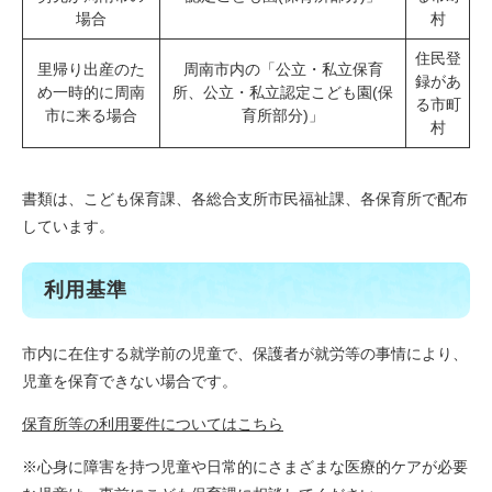
場合
村
住民登
里帰り出産のた
周南市内の「公立・私立保育
録があ
め一時的に周南
所、公立・私立認定こども園(保
る市町
市に来る場合
育所部分)」
村
書類は、こども保育課、各総合支所市民福祉課、各保育所で配布
しています。
利用基準
市内に在住する就学前の児童で、保護者が就労等の事情により、
児童を保育できない場合です。
保育所等の利用要件についてはこちら
※心身に障害を持つ児童や日常的にさまざまな医療的ケアが必要