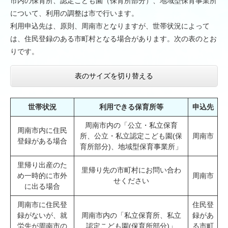
市内の保育所、認定こども園（保育所部分）、地域型保育事業所
について、利用の調整は市で行います。
利用申込先は、原則、周南市となりますが、世帯状況によって
は、住民登録のある市町村となる場合があります。次の表のとお
りです。
表のサイズを切り替える
世帯状況
利用できる保育所等
申込先
周南市内の「公立・私立保育
周南市内に住民
所、公立・私立認定こども園(保
周南市
登録がある場合
育所部分)、地域型保育事業所」
里帰り出産のた
里帰り先の市町村にお問い合わ
め一時的に市外
周南市
せください
に出る場合
周南市に住民登
住民登
録がないが、就
周南市内の「私立保育所、私立
録があ
労先が周南市の
認定こども園(保育所部分)」
る市町