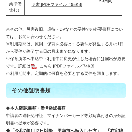
60日間
業準備
明書 [PDFファイル／95KB]
含む）
※その他、災害復旧、虐待・DVなどの要件での必要書類につい
ては、お問い合わせください。
※利用期間は、原則、保育を必要とする要件が発生する月の1日
から要件が終了する日の月末までになります。
※保育所等へ申込中・利用中に変更が生じた場合には届出が必要
です。詳細は
こちら [PDFファイル／74KB]
※利用期間中、定期的に保育を必要とする要件を調査します。
その他証明書類
本人確認書類
◆
・​番号確認書類​
申請者の運転免許証、マイナンバーカード等顔写真付きの身分証
明書の提示が必要です。
◆「令和7年1月2日以降、周南市へ転入した方」、「在宅障