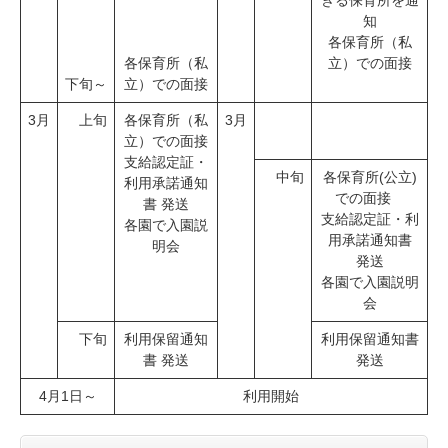
きる保育所を通
知
各保育所（私
各保育所（私
立）での面接
下旬～
立）での面接
3月
上旬
各保育所（私
3月
立）での面接
支給認定証・
中旬
各保育所(公立)
利用承諾通知
での面接
書 発送
支給認定証・利
各園で入園説
用承諾通知書
明会
発送
各園で入園説明
会
下旬
​利用保留通知
利用保留通知書
書 発送
発送
4月1日～
利用開始