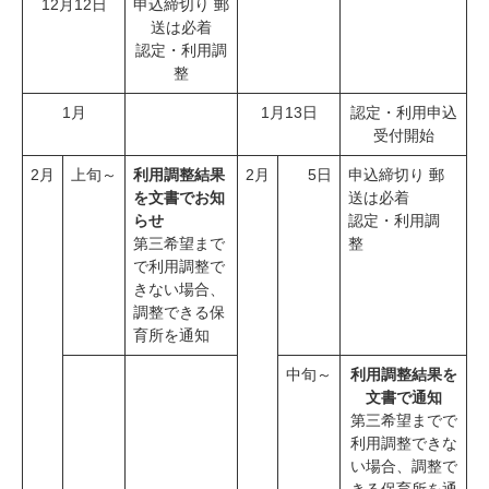
12月12日
申込締切り 郵
送は必着
認定・利用調
整
1月
1月13日
認定・利用申込
受付開始
2月
上旬～
利用調整結果
2月
5日
申込締切り 郵
を文書でお知
送は必着
らせ
認定・利用調
第三希望まで
整
で利用調整で
きない場合、
調整できる保
育所を通知
中旬～
利用調整結果を
文書で通知
第三希望までで
利用調整できな
い場合、調整で