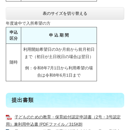
表のサイズを切り替える
年度途中で入所希望の方
申込
申 込 期 間
区分
利用開始希望日の3か月前から前月初日
まで（初日が土日祝日の場合は翌日）
随時
例：令和8年7月1日から利用希望の場
合は令和8年6月1日まで
提出書類
子どものための教育・保育給付認定申請書（2号・3号認定
用）兼利用申込書 [PDFファイル／315KB]