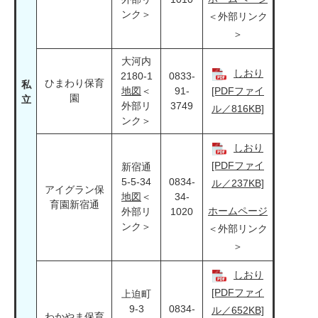
ンク＞
＜外部リンク
＞
大河内
しおり
2180-1​
0833-
ひまわり保育
私
地図
＜
91-
[PDFファイ
園
立
外部リ
3749
ル／816KB]
ンク＞
しおり
[PDFファイ
新宿通
5-5-34
0834-
ル／237KB]
アイグラン保
地図
＜
34-
育園新宿通
ホームページ
外部リ
1020
ンク＞
＜外部リンク
＞
しおり
[PDFファイ
上迫町
9-3
0834-
ル／652KB]
わかやま保育