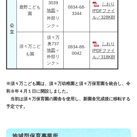
3039
しおり
鹿野こども
0834-68-
地図
＜
[PDFファイ
園
3344
ル／328KB]
外部リ
公
ンク＞
立
須々万
奥737
しおり
須々万こど
0834-88-
地図
＜
[PDFファイ
0042
も園
外部リ
ル／318KB]
ンク＞
※須々万こども園は、須々万幼稚園と須々万保育園を統合し、令
和８年４月１日に開設しました。
当初は須々万保育園の園舎を使用し、新園舎完成後に移転する
予定です。
地域型保育事業所