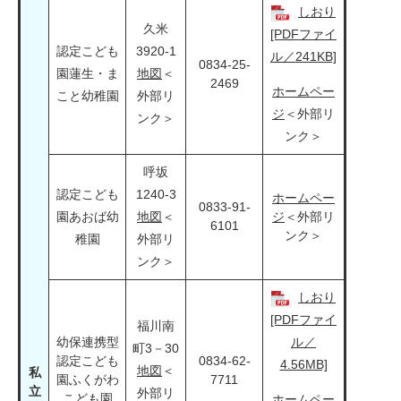
しおり
久米
[PDFファイ
認定こども
3920-1
ル／241KB]
0834-25-
園蓮生・ま
地図
＜
2469
ホームペー
こと幼稚園
外部リ
ジ
＜外部リ
ンク＞
ンク＞
呼坂
認定こども
1240-3
ホームペー
0833-91-
園あおば幼
地図
＜
ジ
＜外部リ
6101
ンク＞
稚園
外部リ
ンク＞
しおり
[PDFファイ
福川南
幼保連携型
ル／
町3－30
認定こども
0834-62-
4.56MB]
地図
＜
私
園ふくがわ
7711
立
外部リ
こども園
ホームペー