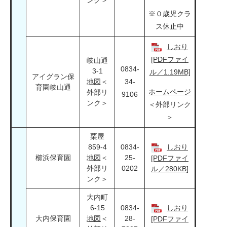
ンク＞
※０歳児クラ
ス休止中
しおり
[PDFファイ
岐山通
0834-
3-1
ル／1.19MB]
アイグラン保
地図
＜
34-
育園岐山通
ホームページ
外部リ
9106
ンク＞
＜外部リンク
＞
栗屋
859-4
0834-
しおり
櫛浜保育園
地図
＜
25-
[PDFファイ
外部リ
0202
ル／280KB]
ンク＞
大内町
6-15
0834-
しおり
大内保育園
地図
＜
28-
[PDFファイ