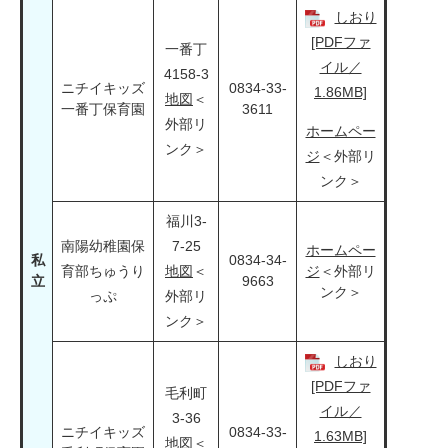
しおり
[PDFファ
一番丁
イル／
4158-3
ニチイキッズ
0834-33-
1.86MB]
地図
＜
一番丁保育園
3611
外部リ
ホームペー
ンク＞
ジ
＜外部リ
ンク＞
福川3-
南陽幼稚園保
7-25
ホームペー
私
0834-34-
育部ちゅうり
地図
＜
ジ
＜外部リ
立
9663
ンク＞
っぷ
外部リ
ンク＞
しおり
[PDFファ
毛利町
イル／
3-36
ニチイキッズ
0834-33-
1.63MB]
地図
＜