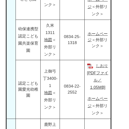
ンク＞
ジ
＜外部リ
ンク＞
久米
幼保連携型
1311
ホームペー
認定こども
0834-25-
地図
＜
ジ
＜外部リ
1318
園共楽保育
ンク＞
外部リ
園
ンク＞
しおり
上御弓
[PDFファイ
丁3400-
ル／
認定こども
1
0834-22-
1.05MB]
園愛光幼稚
2552
地図
＜
園
ホームペー
外部リ
ジ
＜外部リ
ンク＞
ンク＞
鹿野上