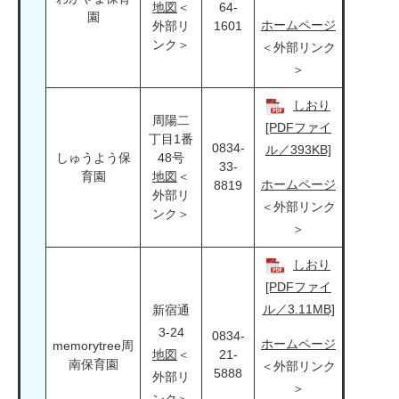
地図
＜
64-
園
ホームページ
外部リ
1601
ンク＞
＜外部リンク
＞
しおり
周陽二
[PDFファイ
丁目1番
0834-
ル／393KB]
しゅうよう保
48号
33-
育園
地図
＜
ホームページ
8819
外部リ
＜外部リンク
ンク＞
＞
しおり
[PDFファイ
ル／3.11MB]
新宿通
3-24
0834-
ホームページ
memorytree周
地図
＜
21-
南保育園
＜外部リンク
5888
外部リ
＞