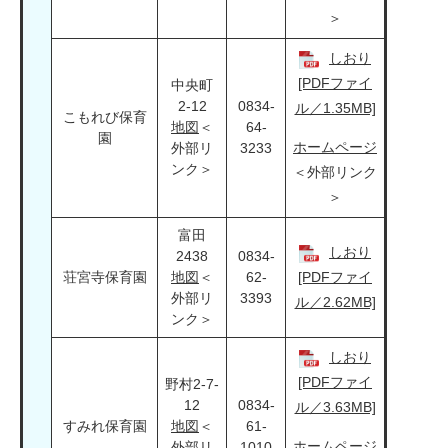
＞
しおり
[PDFファイ
中央町
2-12
0834-
ル／1.35MB]
こもれび保育
地図
＜
64-
園
ホームページ
外部リ
3233
ンク＞
＜外部リンク
＞
富田
しおり
2438
0834-
荘宮寺保育園
地図
＜
62-
[PDFファイ
外部リ
3393
ル／2.62MB]
ンク＞
しおり
[PDFファイ
野村2-7-
12
0834-
ル／3.63MB]
すみれ保育園
地図
＜
61-
ホームページ
外部リ
1010