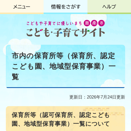
ペ
メ
ー
ニ
ジ
ュ
の
ー
先
を
頭
飛
で
ば
す
し
本
。
て
文
市内の保育所等（保育所、認定
本
文
こども園、地域型保育事業）一
へ
覧
更新日：2026年7月24日更新
保育所等（認可保育所、認定こども
園、地域型保育事業）一覧について