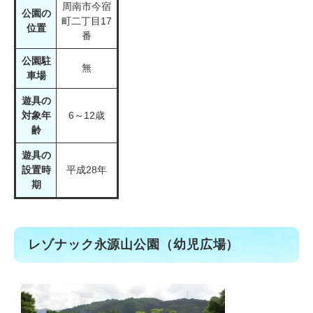
周南市今宿
公園の
町二丁目17
位置
番
公園駐
無
車場
遊具の
対象年
6～12歳
齢
遊具の
設置時
平成28年
期
レゾナック永源山公園（幼児広場）