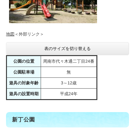
地図
＜外部リンク＞
表のサイズを切り替える
公園の位置
周南市代々木通二丁目24番
公園駐車場
無
遊具の対象年齢
3～12歳
遊具の設置時期
平成24年
新丁公園