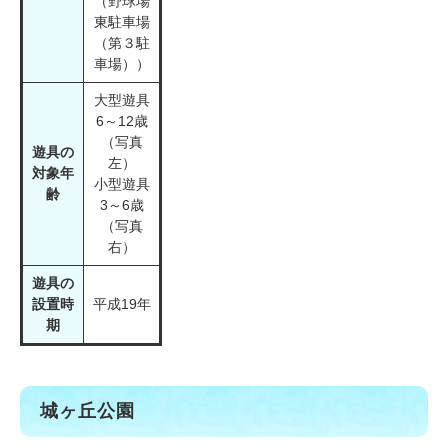
（野球場
東駐車場
（第３駐
車場））
大型遊具
6～12歳
（写真
遊具の
左）
対象年
小型遊具
齢
3～6歳
（写真
右）
遊具の
設置時
平成19年
期
城ヶ丘公園