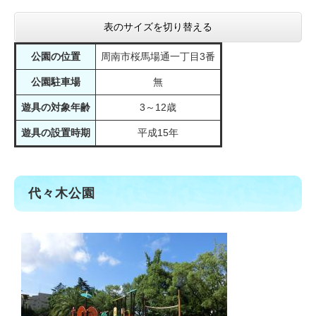
表のサイズを切り替える
公園の位置
周南市桜馬場通一丁目3番
公園駐車場
無
遊具の対象年齢
3～12歳
遊具の設置時期
平成15年
代々木公園