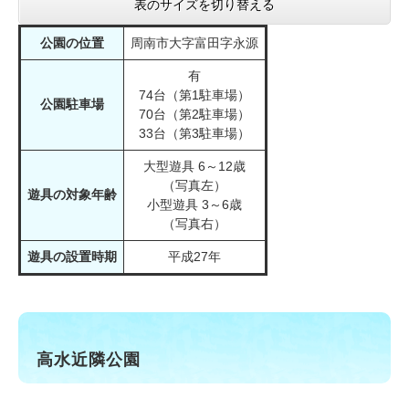
表のサイズを切り替える
公園の位置
周南市大字富田字永源
有
74台（第1駐車場）
公園駐車場
70台（第2駐車場）
33台（第3駐車場）
大型遊具 6～12歳
（写真左）
遊具の対象年齢
小型遊具 3～6歳
（写真右）
遊具の設置時期
平成27年
高水近隣公園