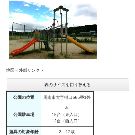
地図
＜外部リンク＞
表のサイズを切り替える
公園の位置
周南市大字樋口565番1外
有
公園駐車場
15台（東入口）
12台（西入口）
遊具の対象年齢
3～12歳