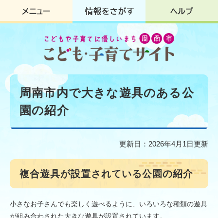
ペ
メ
ー
ニ
ジ
ュ
の
ー
先
を
頭
飛
で
ば
す
し
本
。
て
文
周南市内で大きな遊具のある公
本
文
園の紹介
へ
更新日：2026年4月1日更新
複合遊具が設置されている公園の紹介
小さなお子さんでも楽しく遊べるように、いろいろな種類の遊具
が組み合わされた大きな遊具が設置されています。