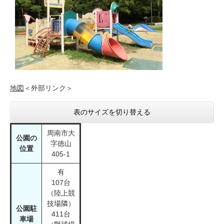
地図
＜外部リンク＞
表のサイズを切り替える
周南市大
公園の
字徳山
位置
405-1
有
107台
（陸上競
技場隣）
公園駐
411台
車場