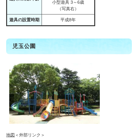
小型遊具 3～6歳
（写真右）
遊具の設置時期
平成8年
児玉公園
地図
＜外部リンク＞