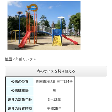
地図
＜外部リンク＞
表のサイズを切り替える
公園の位置
周南市梅園町三丁目4番
公園駐車場
無
遊具の対象年齢
3～12歳
遊具の設置時期
平成25年