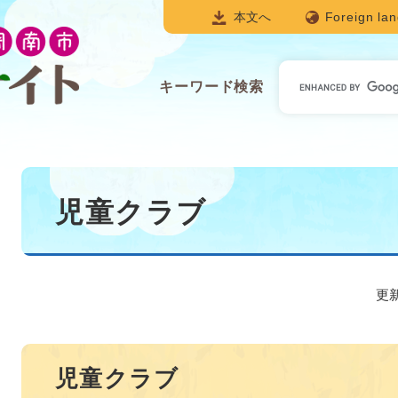
本文へ
Foreign la
キ
キーワード検索
ー
ワ
ー
ド
本
検
文
児童クラブ
索
更新
児童クラブ