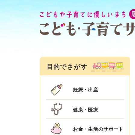
ペ
メ
ー
ニ
ジ
ュ
の
ー
先
を
頭
飛
で
ば
す
し
目的でさがす
。
て
本
文
妊娠・出産
へ
健康・医療
お金・生活のサポート