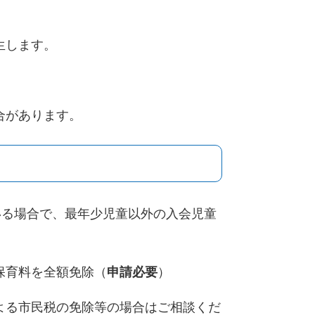
生します。
合があります。
いる場合で、最年少児童以外の入会児童
保育料を全額免除（
申請必要
）
よる市民税の免除等の場合はご相談くだ