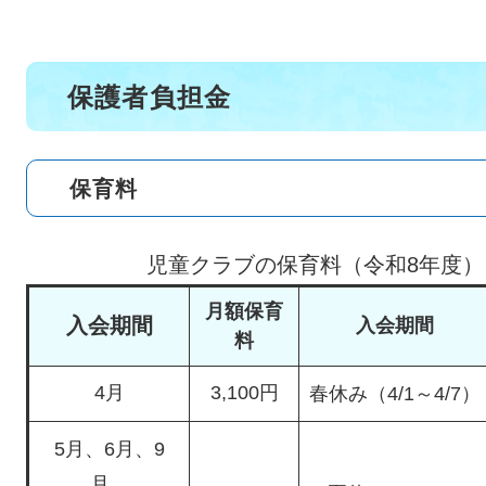
保護者負担金
保育料
児童クラブの保育料（令和8年度）
月額保育
入会期間
入会期間
料
4月
3,100円
春休み（4/1～4/7）
5月、6月、9
月、