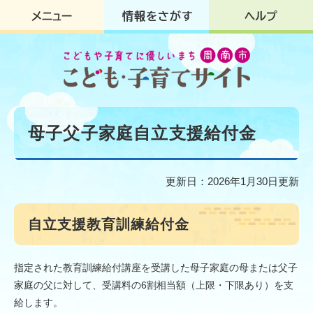
ペ
メ
ー
ニ
ジ
ュ
の
ー
先
を
頭
飛
で
ば
す
し
本
。
て
文
母子父子家庭自立支援給付金
本
文
へ
更新日：2026年1月30日更新
自立支援教育訓練給付金
指定された教育訓練給付講座を受講した母子家庭の母または父子
家庭の父に対して、受講料の6割相当額（上限・下限あり）を支
給します。