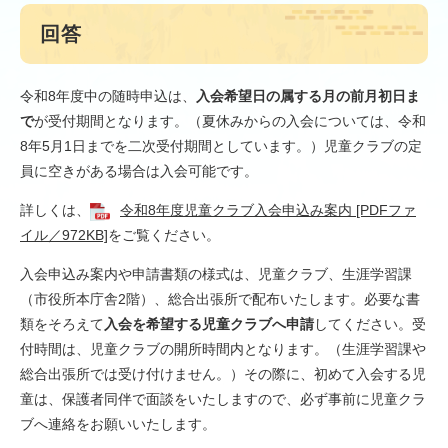
回答
令和8年度中の随時申込は、
入会希望日の属する月の前月初日ま
で
が受付期間となります。（夏休みからの入会については、令和
8年5月1日までを二次受付期間としています。）児童クラブの定
員に空きがある場合は入会可能です。
詳しくは、
令和8年度児童クラブ入会申込み案内 [PDFファ
イル／972KB]
をご覧ください。
入会申込み案内や申請書類の様式は、児童クラブ、生涯学習課
（市役所本庁舎2階）、総合出張所で配布いたします。必要な書
類をそろえて
入会を希望する児童クラブへ申請
してください。受
付時間は、児童クラブの開所時間内となります。（生涯学習課や
総合出張所では受け付けません。）その際に、初めて入会する児
童は、保護者同伴で面談をいたしますので、必ず事前に児童クラ
ブへ連絡をお願いいたします。