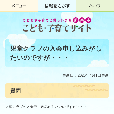
ペ
メ
ー
ニ
ジ
ュ
の
ー
先
を
頭
飛
で
ば
す
し
本
。
て
文
児童クラブの入会申し込みがし
本
文
たいのですが・・・
へ
更新日：2026年4月1日更新
質問
児童クラブの入会申し込みがしたいのですが・・・