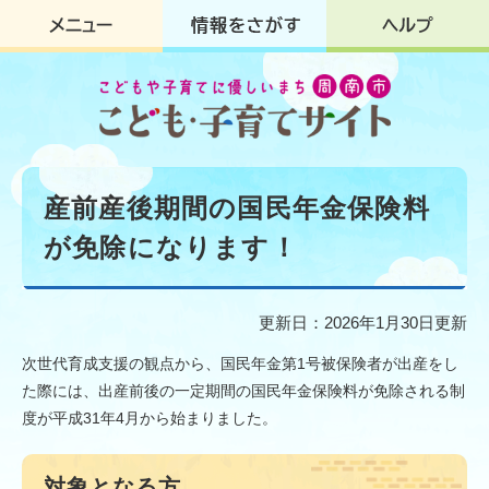
ペ
メ
ー
ニ
ジ
ュ
の
ー
先
を
頭
飛
で
ば
す
し
本
。
て
文
産前産後期間の国民年金保険料
本
文
が免除になります！
へ
更新日：2026年1月30日更新
次世代育成支援の観点から、国民年金第1号被保険者が出産をし
た際には、出産前後の一定期間の国民年金保険料が免除される制
度が平成31年4月から始まりました。
対象となる方