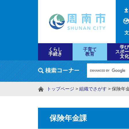
文
学び
くらし
子育て
スポー
手続き
教育
文化
トップページ
>
組織でさがす
>
保険年
保険年金課