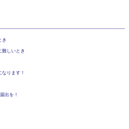
とき
に難しいとき
になります！
は届出を！