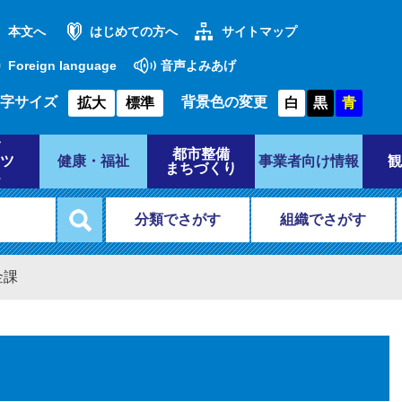
本文へ
はじめての方へ
サイトマップ
Foreign language
音声よみあげ
字サイズ
背景色の変更
拡大
標準
白
黒
青
都市整備
ツ
健康・福祉
事業者向け情報
観
まちづくり
分類でさがす
組織でさがす
金課