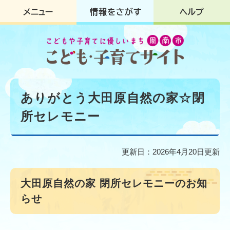
ペ
メ
ー
ニ
ジ
ュ
の
ー
先
を
頭
飛
で
ば
す
し
本
。
て
文
ありがとう大田原自然の家☆閉
本
文
所セレモニー
へ
更新日：2026年4月20日更新
大田原自然の家 閉所セレモニーのお知
らせ