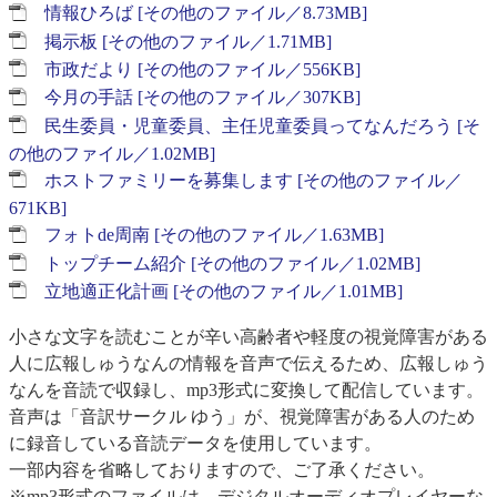
情報ひろば [その他のファイル／8.73MB]
掲示板 [その他のファイル／1.71MB]
市政だより [その他のファイル／556KB]
今月の手話 [その他のファイル／307KB]
民生委員・児童委員、主任児童委員ってなんだろう [そ
の他のファイル／1.02MB]
ホストファミリーを募集します [その他のファイル／
671KB]
フォトde周南 [その他のファイル／1.63MB]
トップチーム紹介 [その他のファイル／1.02MB]
立地適正化計画 [その他のファイル／1.01MB]
​小さな文字を読むことが辛い高齢者や軽度の視覚障害がある
人に広報しゅうなんの情報を音声で伝えるため、広報しゅう
なんを音読で収録し、mp3形式に変換して配信しています。
音声は「音訳サークル ゆう」が、視覚障害がある人のため
に録音している音読データを使用しています。
​一部内容を省略しておりますので、ご了承ください。
※mp3形式のファイルは、デジタルオーディオプレイヤーな