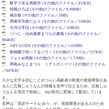
数字で見る周南市 [その他のファイル／453KB]
情報ひろば [その他のファイル／8.49MB]
掲示板 [その他のファイル／2MB]
周南市市政だより [その他のファイル／550KB]
今月の手話 [その他のファイル／328KB]
つつじ・ゆめ風車まつりの募集 [その他のファイル／
884KB]
ART GUIDE [その他のファイル／1.01MB]
動物園で待ってるゾウ！ [その他のファイル／557KB]
フォトde周南 [その他のファイル／1.71MB]
周南みなとまつり ミナトのミーツ [その他のファイル
／847KB]
​小さな文字を読むことがつらい高齢者や軽度の視覚障害があ
る人に広報しゅうなんの情報を音声で伝えるため、広報しゅ
うなんを音読で収録し、mp3形式に変換して配信していま
す。
音声は「音訳サークル ゆう」が、視覚障害がある人のため