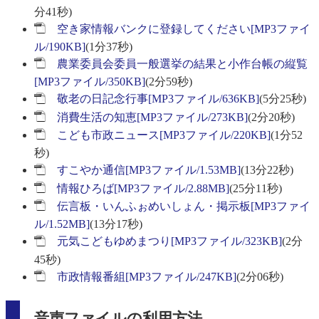
分41秒)
空き家情報バンクに登録してください[MP3ファイ
ル/190KB]
(1分37秒)
農業委員会委員一般選挙の結果と小作台帳の縦覧
[MP3ファイル/350KB]
(2分59秒)
敬老の日記念行事[MP3ファイル/636KB]
(5分25秒)
消費生活の知恵[MP3ファイル/273KB]
(2分20秒)
こども市政ニュース[MP3ファイル/220KB]
(1分52
秒)
すこやか通信[MP3ファイル/1.53MB]
(13分22秒)
情報ひろば[MP3ファイル/2.88MB]
(25分11秒)
伝言板・いんふぉめいしょん・掲示板[MP3ファイ
ル/1.52MB]
(13分17秒)
元気こどもゆめまつり[MP3ファイル/323KB]
(2分
45秒)
市政情報番組[MP3ファイル/247KB]
(2分06秒)
音声ファイルの利用方法