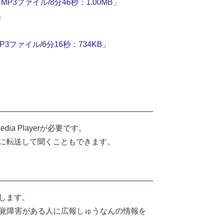
3ファイル/8分46秒：1.00MB」
」
ファイル/6分16秒：734KB」
a Playerが必要です。
どに転送して聞くこともできます。
します。
覚障害がある人に広報しゅうなんの情報を