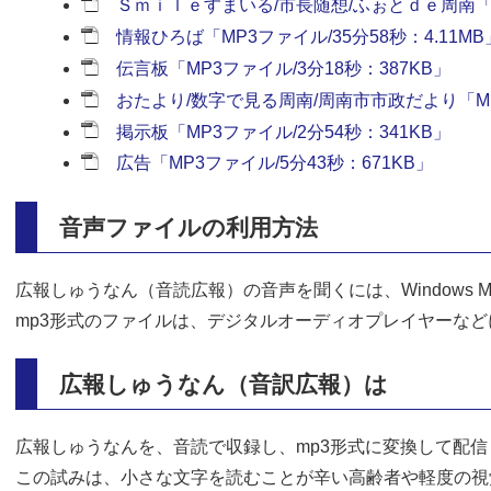
Ｓｍｉｌｅすまいる/市長随想/ふぉとｄｅ周南「MP
情報ひろば「MP3ファイル/35分58秒：4.11MB
伝言板「MP3ファイル/3分18秒：387KB」
おたより/数字で見る周南/周南市市政だより「MP3
掲示板「MP3ファイル/2分54秒：341KB」
広告「MP3ファイル/5分43秒：671KB」
音声ファイルの利用方法
広報しゅうなん（音読広報）の音声を聞くには、Windows Medi
mp3形式のファイルは、デジタルオーディオプレイヤーな
広報しゅうなん（音訳広報）は
広報しゅうなんを、音読で収録し、mp3形式に変換して配信
この試みは、小さな文字を読むことが辛い高齢者や軽度の視