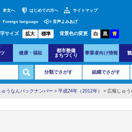
本文へ
はじめての方へ
サイトマップ
Foreign language
音声よみあげ
字サイズ
背景色の変更
拡大
標準
白
黒
青
都市整備
ツ
健康・福祉
事業者向け情報
観
まちづくり
分類でさがす
組織でさがす
しゅうなんバックナンバー
>
平成24年（2012年）
>
広報しゅう