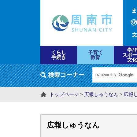
文
学び
くらし
子育て
スポー
手続き
教育
文化
トップページ
>
広報しゅうなん
>
広報
広報しゅうなん