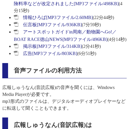
険料率などが改定されました[MP3ファイル/498KB]
(4
分15秒)
情報ひろば[MP3ファイル/2.60MB]
(22分44秒)
伝言板[MP3ファイル/936KB]
(7分59秒)
アートスポットガイドin周南／動物園へGo!／
BOAT RACE徳山NEWS[MP3ファイル/496KB]
(4分14秒)
掲示板[MP3ファイル/314KB]
(2分41秒)
広告[MP3ファイル/803KB]
(6分51秒)
音声ファイルの利用方法
広報しゅうなん(音読広報)の音声を聞くには、Windows
Media Playerが必要です。
mp3形式のファイルは、デジタルオーディオプレイヤーなど
に転送して聞くこともできます。
広報しゅうなん(音訳広報)は