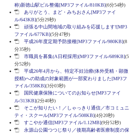
称)新徳山駅ビル整備[MP3ファイル/810KB]
(6分54秒)
ありがとう、まど・みちおさん[MP3ファイ
ル/643KB]
(5分29秒)
頑張る中山間地域の取り組みを応援します![MP3
ファイル/677KB]
(5分47秒)
平成26年度定期予防接種[MP3ファイル/980KB]
(8
分35秒)
市職員を募集(A日程採用)[MP3ファイル/689KB]
(5
分52秒)
平成26年4月から、特定不妊治療(体外受精・顕微
授精)への助成の対象範囲が一部変わりました[MP3フ
ァイル/358KB]
(3分03秒)
国民健康保険についてのお知らせ[MP3ファイ
ル/313KB]
(2分40秒)
そこが知りたい！／しゃっきり通信／市コミュニ
ティ・スクール[MP3ファイル/508KB]
(4分20秒)
すこやか通信[MP3ファイル/1.12MB]
(9分52秒)
永源山公園つつじ祭り／後期高齢者医療制度の保