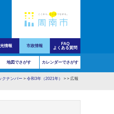
FAQ
光情報
市政情報
よくある質問
地図でさがす
カレンダーでさがす
ックナンバー
>
令和3年（2021年）
>
>
広報