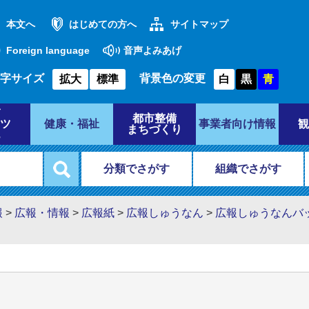
本文へ
はじめての方へ
サイトマップ
Foreign language
音声よみあげ
字サイズ
背景色の変更
拡大
標準
白
黒
青
都市整備
ツ
健康・福祉
事業者向け情報
観
まちづくり
分類でさがす
組織でさがす
報
>
広報・情報
>
広報紙
>
広報しゅうなん
>
広報しゅうなんバ