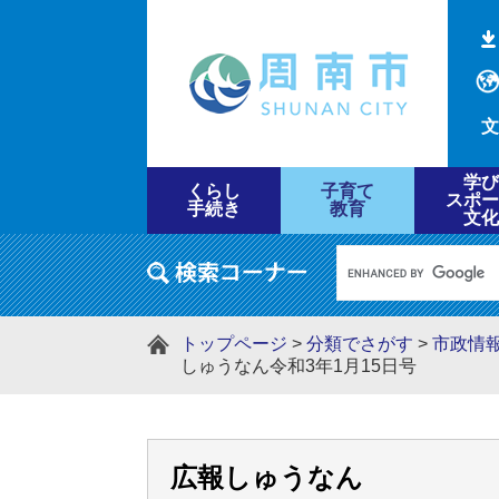
文
学び
くらし
子育て
スポー
手続き
教育
文化
トップページ
>
分類でさがす
>
市政情
しゅうなん令和3年1月15日号
広報しゅうなん