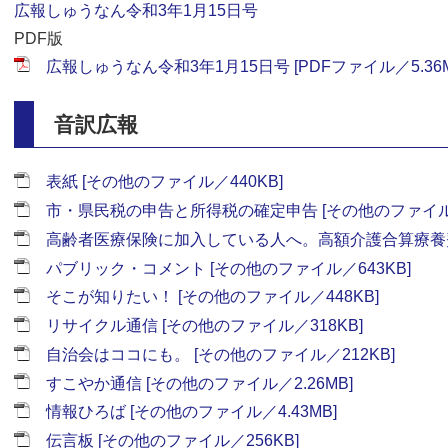
広報しゅうなん令和3年1月15日号
PDF版
広報しゅうなん令和3年1月15日号 [PDFファイル／5.36M
音訳広報
表紙 [その他のファイル／440KB]
市・県民税の申告と所得税の確定申告 [その他のファイル／4
高齢者医療保険に加入している人へ。高額介護合算療養費制度
パブリック・コメント [その他のファイル／643KB]
そこが知りたい！ [その他のファイル／448KB]
リサイクル通信 [その他のファイル／318KB]
自治会はココにも。 [その他のファイル／212KB]
すこやか通信 [その他のファイル／2.26MB]
情報ひろば [その他のファイル／4.43MB]
伝言板 [その他のファイル／256KB]