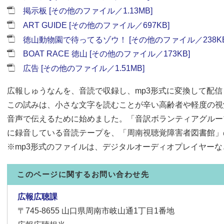
掲示板 [その他のファイル／1.13MB]
ART GUIDE [その他のファイル／697KB]
徳山動物園で待ってるゾウ！ [その他のファイル／238KB
BOAT RACE 徳山 [その他のファイル／173KB]
広告 [その他のファイル／1.51MB]
広報しゅうなんを、音読で収録し、mp3形式に変換して配信
この試みは、小さな文字を読むことが辛い高齢者や軽度の視
音声で伝えるために始めました。「音訳ボランティアグルー
に録音している音読テープを、「周南視聴覚障害者図書館」
※mp3形式のファイルは、デジタルオーディオプレイヤー
このページに関するお問い合わせ先
広報広聴課
〒745-8655
山口県周南市岐山通1丁目1番地